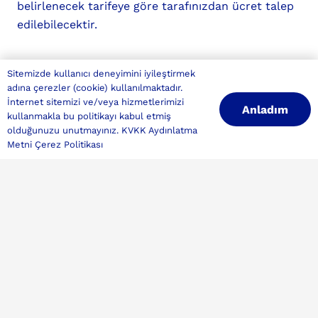
belirlenecek tarifeye göre tarafınızdan ücret talep
edilebilecektir.
Sitemizde kullanıcı deneyimini iyileştirmek
Son güncelleme tarihi: 20.09.2022
adına çerezler (cookie) kullanılmaktadır.
İnternet sitemizi ve/veya hizmetlerimizi
Anladım
kullanmakla bu politikayı kabul etmiş
olduğunuzu unutmayınız.
KVKK Aydınlatma
Metni
Çerez Politikası