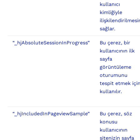
kullanıcı
kimliğiyle
ilişkilendirilmesi
sağlar.
“_hjAbsoluteSessionInProgress”
Bu çerez, bir
kullanıcının ilk
sayfa
görüntüleme
oturumunu
tespit etmek içi
kullanılır.
“_hjIncludedInPageviewSample”
Bu çerez, söz
konusu
kullanıcının
sitenizin sayfa