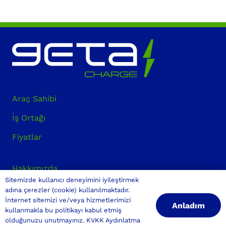
Araç Sahibi
İş Ortağı
Fiyatlar
Hakkımızda
Sitemizde kullanıcı deneyimini iyileştirmek
İletişim
adına çerezler (cookie) kullanılmaktadır.
İnternet sitemizi ve/veya hizmetlerimizi
Anladım
kullanmakla bu politikayı kabul etmiş
BiZİ TAKİP EDİN
olduğunuzu unutmayınız.
KVKK Aydınlatma